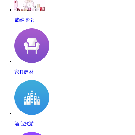
戴维博伦
家具建材
酒店旅游