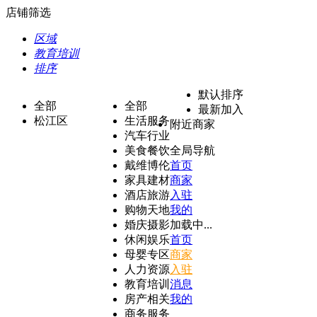
店铺筛选
区域
教育培训
排序
默认排序
全部
全部
最新加入
松江区
生活服务
附近商家
汽车行业
美食餐饮
全局导航
戴维博伦
首页
家具建材
商家
酒店旅游
入驻
购物天地
我的
婚庆摄影
加载中...
休闲娱乐
首页
母婴专区
商家
人力资源
入驻
教育培训
消息
房产相关
我的
商务服务