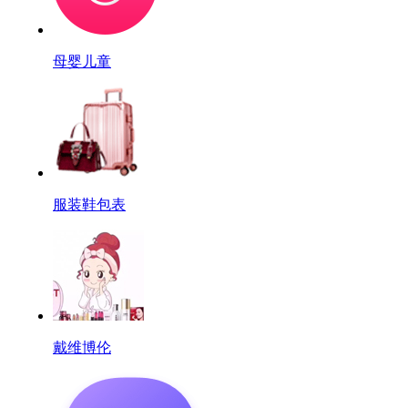
母婴儿童
服装鞋包表
戴维博伦