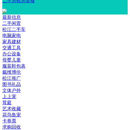
二手房租房装修
最新信息
二手闲置
松江二手车
电脑家电
家具建材
交通工具
办公设备
母婴儿童
服装鞋包表
戴维博伦
松江推广
图书礼品
文体户外
上上宠
茸庭
艺术收藏
花鸟鱼宠
卡券票
求购回收