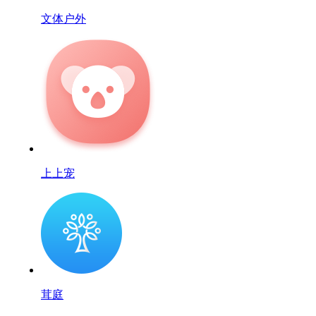
文体户外
上上宠
茸庭