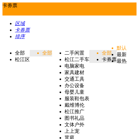
卡券票
区域
卡券票
排序
默认
全部
全部
二手闲置
全部
最新
松江区
松江二手车
卡券票
最热
电脑家电
家具建材
交通工具
办公设备
母婴儿童
服装鞋包表
戴维博伦
松江推广
图书礼品
文体户外
上上宠
茸庭