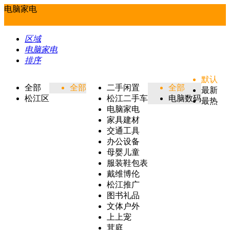
电脑家电
区域
电脑家电
排序
默认
全部
全部
二手闲置
全部
最新
松江区
松江二手车
电脑数码
最热
电脑家电
家具建材
交通工具
办公设备
母婴儿童
服装鞋包表
戴维博伦
松江推广
图书礼品
文体户外
上上宠
茸庭